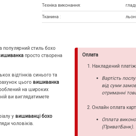
Техніка виконання
:
глад
Тканина
:
льон
а популярний стиль бохо
Оплата
вишиванка
просто створена
Накладений платіж
кох відтінків синього та
Вартість послу
 рахунок цього
вишиванка
від суми замо
зроблений на широких
отриманні това
 ній ви виглядатимете
Онлайн оплата карт
ріалу у
вишиванці бохо
Оплата виконо
ляди чоловіків.
(ПриватБанк).