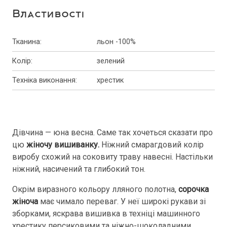
Властивості
Тканина
:
льон -100%
Колір
:
зелений
Техніка виконання
:
хрестик
Дівчина — юна весна. Саме так хочеться сказати про
цю
жіночу вишиванку.
Ніжний смарагдовий колір
виробу схожий на соковиту траву навесні. Настільки
ніжний, насичений та глибокий тон.
Окрім виразного кольору лляного полотна,
сорочка
жіноча
має чимало переваг. У неї широкі рукави зі
зборками, яскрава вишивка в техніці машинного
хрестику персиковими та ніжно-шоколадними