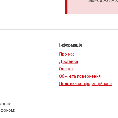
винятком АР К
Інформація
Про нас
Доставка
Оплата
Обмін та повернення
Політика конфіденційності
едніх
ефоном: