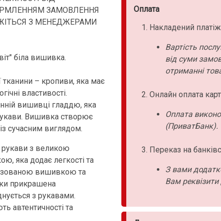
Оплата
ОРМЛЕННЯМ ЗАМОВЛЕННЯ
'ЯЖІТЬСЯ З МЕНЕДЖЕРАМИ
Накладений платіж
Вартість послу
іт" біла вишивка.
від суми замо
отриманні това
 тканини – кропиви, яка має
огічні властивості.
Онлайн оплата карт
нній вишивці гладдю, яка
Оплата виконо
рукави. Вишивка створює
(ПриватБанк).
із сучасним виглядом.
і рукави з великою
Переказ на банківс
, яка додає легкості та
З вами додатк
лізованою вишивкою та
Вам реквізити 
чки прикрашена
нується з рукавами.
ть автентичності та