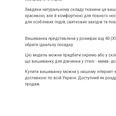
Завдяки натуральному складу тканини ця виши
красивою, але й комфортною для повного носі
для особливих подій, святкових заходів та по
Вишиванка представлена у розмірах від 40 (XS
обрати ідеальну посадку.
Цю модель можна придбати окремо або у скла
що вишиванку для дівчинки у стилі - мама- дон
Купити вишиванку можна у нашому інтернет-м
доставкою по всій Україні. Доступний як роздр
продаж.