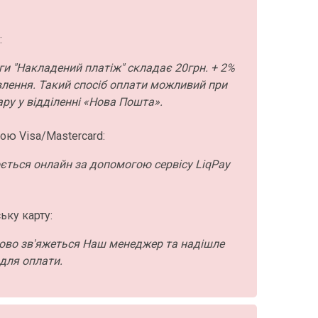
:
ги "Накладений платіж" складає 20грн. + 2%
влення. Такий спосіб оплати можливий при
ру у відділенні «Нова Пошта».
ою Visa/Mastercard:
ється онлайн за допомогою сервісу LiqPay
ьку карту:
ово зв'яжеться Наш менеджер та надішле
для оплати.