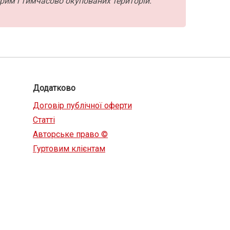
рим і тимчасово окупованих територій.
Додатково
Договір публічної оферти
Статті
Авторське право ©
Гуртовим клієнтам