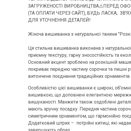
ЗАГРУЖЕНОСТІ ВИРОБНИЦТВА⚠️ПЕРЕД ОФ
(ТА ОПЛАТИ ЧЕРЕЗ САЙТ), БУДЬ ЛАСКА, ЗВ
ДЛЯ УТОЧНЕННЯ ДЕТАЛЕЙ!
Жіноча вишиванка з натуральної танини "Розкв
Ця стильна вишиванка виконана з натуральної
приємну текстуру, гарну зносостійкість та екол
Основний акцент зроблено на розкішній маши
покриває передню частину сорочки та пишні 
витончене поєднання традиційних орнаментів 
Особливістю цієї вишиванки є широкі, об'ємн
вишивкою, що доповнені елегантною мережкою
вишуканості. Манжети також оздоблені дета
мають зручну посадку. Передня частина соро
симетричним орнаментом, що гармонійно поєд
Додатковий штрих – потрійні китиці, які надаю
завершують образ.