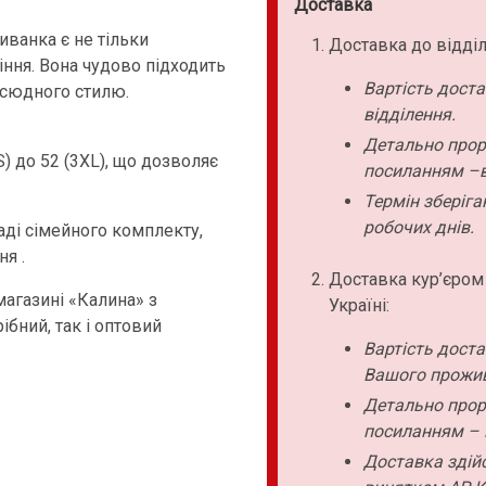
Доставка
ванка є не тільки
Доставка до відділ
ння. Вона чудово підходить
Вартість дост
всюдного стилю.
відділення.
Детально прор
) до 52 (3XL), що дозволяє
посиланням –в
Термін зберіга
робочих днів.
ді сімейного комплекту,
я .
Доставка кур’єром
агазині «Калина» з
Україні:
ібний, так і оптовий
Вартість дост
Вашого прожи
Детально прор
посиланням – 
Доставка здійс