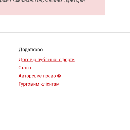
рим і тимчасово окупованих територій.
Додатково
Договір публічної оферти
Статті
Авторське право ©
Гуртовим клієнтам