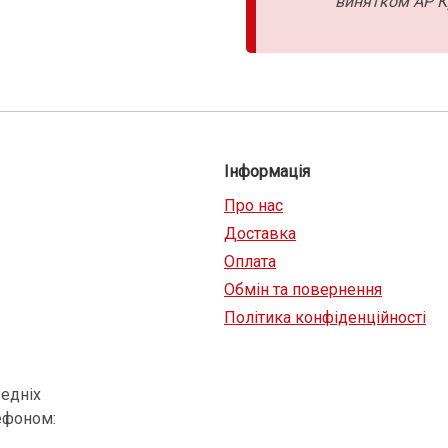
винятком АР К
Інформація
Про нас
Доставка
Оплата
Обмін та повернення
Політика конфіденційності
едніх
ефоном: