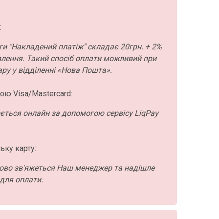
:
ги "Накладений платіж" складає 20грн. + 2%
влення. Такий спосіб оплати можливий при
ру у відділенні «Нова Пошта».
ою Visa/Mastercard:
ється онлайн за допомогою сервісу LiqPay
ьку карту:
ово зв'яжеться Наш менеджер та надішле
для оплати.