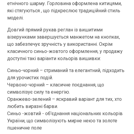
етнічного шарму. Горловина оформлена китицями,
які стягуються , що підкреслює традиційний стиль
моделі.
Довгий прямий рукав реглан із вишитими
візерунками завершується манжетом на кнопках,
що забезпечує зручність у використанні. Окрім
класичного синьо-жовтого оформлення, у продажу
доступні такі варіанти кольорів вишивки:
Синьо-чорний – стриманий та елегантний, підходить
для урочистих подій.
Червоно-чорний – класичне поєднання, що
символізує силу та енергію.
Оранжево-зелений – яскравий варіант для тих, хто
любить виразні барви.
Синьо -жовтий - об'єднання національних кольорів
України, що символізують мирне неюо та золоте
пшеничне поле