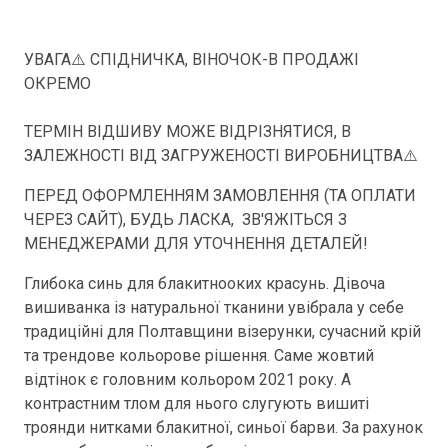
УВАГА⚠️ СПІДНИЧКА, ВІНОЧОК-В ПРОДАЖІ
ОКРЕМО
ТЕРМІН ВІДШИВУ МОЖЕ ВІДРІЗНЯТИСЯ, В
ЗАЛЕЖНОСТІ ВІД ЗАГРУЖЕНОСТІ ВИРОБНИЦТВА⚠️
ПЕРЕД ОФОРМЛЕННЯМ ЗАМОВЛЕННЯ (ТА ОПЛАТИ
ЧЕРЕЗ САЙТ), БУДЬ ЛАСКА, ЗВ'ЯЖІТЬСЯ З
МЕНЕДЖЕРАМИ ДЛЯ УТОЧНЕННЯ ДЕТАЛЕЙ!
Глибока синь для блакитнооких красунь. Дівоча
вишиванка із натуральної тканини увібрала у себе
традиційні для Полтавщини візерунки, сучасний крій
та трендове кольорове рішення. Саме жовтий
відтінок є головним кольором 2021 року. А
контрастним тлом для нього слугують вишиті
троянди нитками блакитної, синьої барви. За рахунок