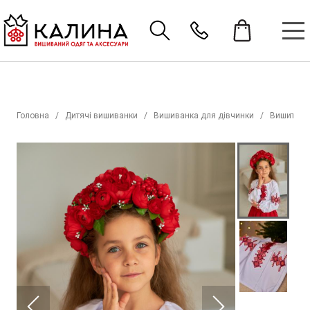
Головна
Дитячі вишиванки
Вишиванка для дівчинки
Вишиті со