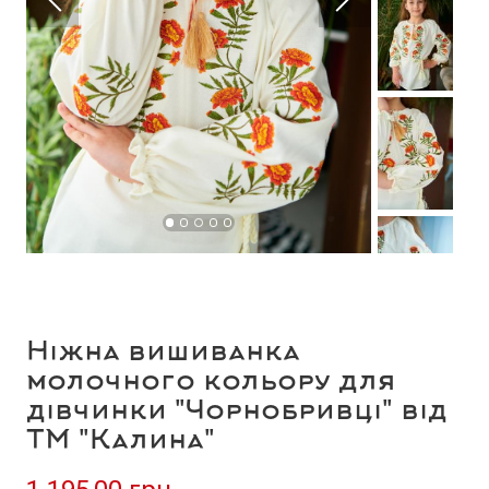
Ніжна вишиванка
молочного кольору для
дівчинки "Чорнобривці" від
ТМ "Калина"