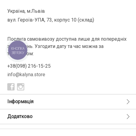
Україна, м.Львів
вул. Героїв-УПА, 73, корпус 10 (склад)
Послуга самовивозу доступна лише для попередніх
замовлень. Узгодити дату та час можна за
КНОПКА
ЗВ'ЯЗКУ
телефоном:
+38(098) 216-15-25
info@kalyna.store
Інформація
Додатково