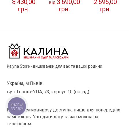
2 695,00
8 430,00
3 690,00
"Спадок"
"Спадок"
"Спадок"
від
грн.
грн.
грн.
Kalyna Store - вишиванки для вас та вашої родини
Україна, м.Львів
вул. Героїв-УПА, 73, корпус 10 (склад)
Послуга самовивозу доступна лише для попередніх
замовлень. Узгодити дату та час можна за
телефоном: