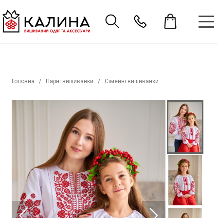
Головна
Парні вишиванки
Сімейні вишиванки