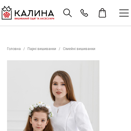
Головна
Парні вишиванки
Сімейні вишиванки