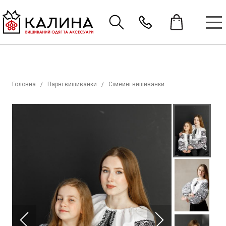
Головна
Парні вишиванки
Сімейні вишиванки