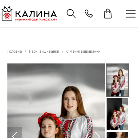
Головна
Парні вишиванки
Сімейні вишиванки