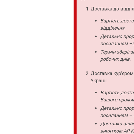
Доставка до відділ
Вартість дост
відділення.
Детально прор
посиланням –в
Термін зберіга
робочих днів.
Доставка кур’єром
Україні:
Вартість дост
Вашого прожи
Детально прор
посиланням – 
Доставка здійс
винятком АР К