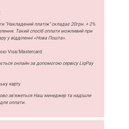
:
ги "Накладений платіж" складає 20грн. + 2%
влення. Такий спосіб оплати можливий при
ру у відділенні «Нова Пошта».
ою Visa/Mastercard:
ється онлайн за допомогою сервісу LiqPay
ьку карту:
ово зв'яжеться Наш менеджер та надішле
для оплати.