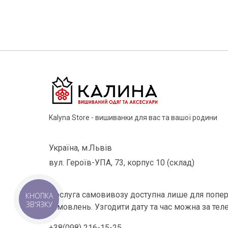
Kalyna Store - вишиванки для вас та вашої родини
Україна, м.Львів
вул. Героїв-УПА, 73, корпус 10 (склад)
Послуга самовивозу доступна лише для попер
КНОПКА
ЗВ'ЯЗКУ
замовлень. Узгодити дату та час можна за тел
+38(098) 216-15-25