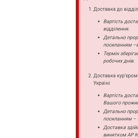
Доставка до відділ
Вартість дост
відділення.
Детально прор
посиланням –в
Термін зберіга
робочих днів.
Доставка кур’єром
Україні:
Вартість дост
Вашого прожи
Детально прор
посиланням – 
Доставка здійс
винятком АР К