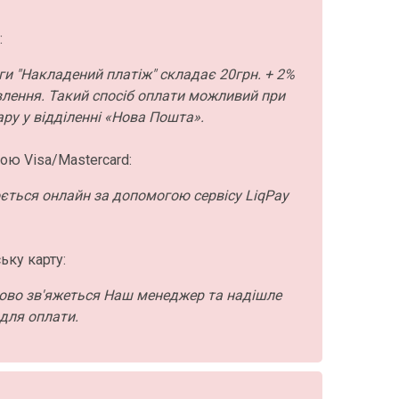
:
ги "Накладений платіж" складає 20грн. + 2%
влення. Такий спосіб оплати можливий при
ру у відділенні «Нова Пошта».
ою Visa/Mastercard:
ється онлайн за допомогою сервісу LiqPay
ьку карту:
ово зв'яжеться Наш менеджер та надішле
для оплати.