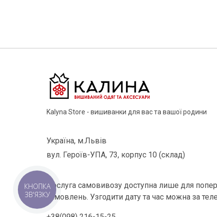
Kalyna Store - вишиванки для вас та вашої родини
Україна, м.Львів
вул. Героїв-УПА, 73, корпус 10 (склад)
Послуга самовивозу доступна лише для попер
КНОПКА
ЗВ'ЯЗКУ
замовлень. Узгодити дату та час можна за тел
+38(098) 216-15-25