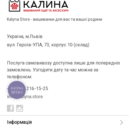
Kalyna Store - вишиванки для вас та вашої родини
Україна, м.Львів
вул. Героїв-УПА, 73, корпус 10 (склад)
Послуга самовивозу доступна лише для попередніх
замовлень. Узгодити дату та час можна за
телефоном:
+38(098) 216-15-25
КНОПКА
ЗВ'ЯЗКУ
info@kalyna.store
Інформація