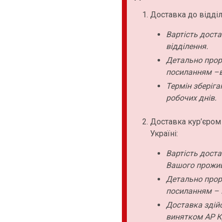
Доставка до відділ
Вартість дост
відділення.
Детально прор
посиланням –в
Термін зберіга
робочих днів.
Доставка кур’єром
Україні:
Вартість дост
Вашого прожи
Детально прор
посиланням – 
Доставка здійс
винятком АР К