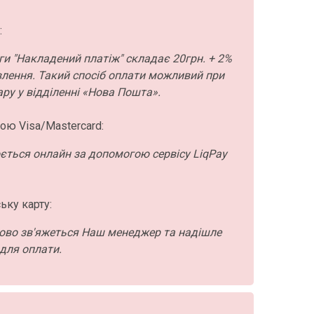
:
ги "Накладений платіж" складає 20грн. + 2%
влення. Такий спосіб оплати можливий при
ру у відділенні «Нова Пошта».
ою Visa/Mastercard:
ється онлайн за допомогою сервісу LiqPay
ьку карту:
ово зв'яжеться Наш менеджер та надішле
для оплати.