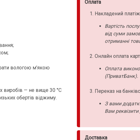
Оплата
Накладений платіж
Вартість послу
від суми замо
отриманні това
вання;
сом;
Онлайн оплата карт
ирати вологою м’якою
Оплата виконо
(ПриватБанк).
 виробів — не вище 30 °C
Переказ на банківс
низьких обертів віджиму.
З вами додатк
Вам реквізити 
Доставка