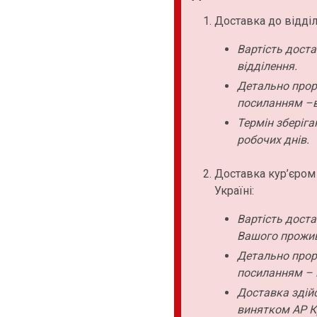
Доставка до відділ
Вартість дост
відділення.
Детально прор
посиланням –в
Термін зберіга
робочих днів.
Доставка кур’єром
Україні:
Вартість дост
Вашого прожи
Детально прор
посиланням – 
Доставка здійс
винятком АР К