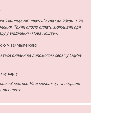
:
ги "Накладений платіж" складає 20грн. + 2%
влення. Такий спосіб оплати можливий при
ру у відділенні «Нова Пошта».
ою Visa/Mastercard:
ється онлайн за допомогою сервісу LiqPay
ьку карту:
ово зв'яжеться Наш менеджер та надішле
для оплати.