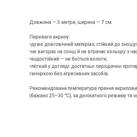
Довжина — 3 метри, ширина — 7 см.
Переваги акрилу:
•дуже довговічний матеріал, стійкий до зношу
•не вигорає на сонці й не втрачає кольору з ча
•водостійкий — не боїться вологи;
•легкий у догляді: достатньо періодично прот
ганчіркою без агресивних засобів.
Рекомендована температура прання акрилових
(бажано 25–30 °C), за делікатного режиму та 