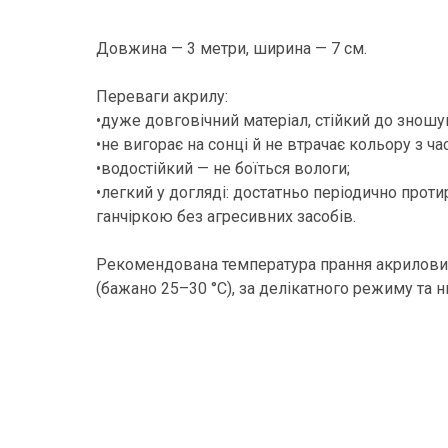
Довжина — 3 метри, ширина — 7 см.
Переваги акрилу:
•дуже довговічний матеріал, стійкий до зношу
•не вигорає на сонці й не втрачає кольору з ча
•водостійкий — не боїться вологи;
•легкий у догляді: достатньо періодично прот
ганчіркою без агресивних засобів.
Рекомендована температура прання акрилових
(бажано 25–30 °C), за делікатного режиму та 