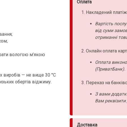
Оплата
Накладений платіж
Вартість послу
від суми замо
вання;
отриманні това
сом;
Онлайн оплата карт
ирати вологою м’якою
Оплата виконо
(ПриватБанк).
 виробів — не вище 30 °C
низьких обертів віджиму.
Переказ на банківс
З вами додатк
Вам реквізити 
Доставка