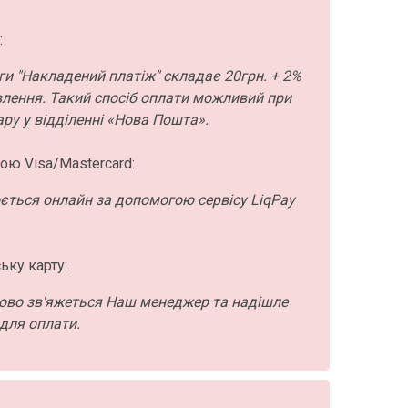
:
ги "Накладений платіж" складає 20грн. + 2%
влення. Такий спосіб оплати можливий при
ру у відділенні «Нова Пошта».
ою Visa/Mastercard:
ється онлайн за допомогою сервісу LiqPay
ьку карту:
ово зв'яжеться Наш менеджер та надішле
для оплати.