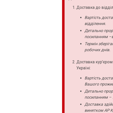
Доставка до відділ
Вартість дост
відділення.
Детально прор
посиланням –в
Термін зберіга
робочих днів.
Доставка кур’єром
Україні:
Вартість дост
Вашого прожи
Детально прор
посиланням – 
Доставка здійс
винятком АР К