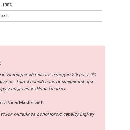
 -100%
евий
:
ги "Накладений платіж" складає 20грн. + 2%
влення. Такий спосіб оплати можливий при
ру у відділенні «Нова Пошта».
ою Visa/Mastercard:
ється онлайн за допомогою сервісу LiqPay