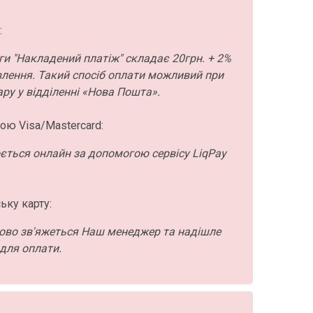
:
ги "Накладений платіж" складає 20грн. + 2%
влення. Такий спосіб оплати можливий при
ру у відділенні «Нова Пошта».
ою Visa/Mastercard:
ється онлайн за допомогою сервісу LiqPay
ьку карту:
ово зв'яжеться Наш менеджер та надішле
для оплати.