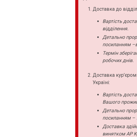
Доставка до відділ
Вартість дост
відділення.
Детально прор
посиланням –в
Термін зберіга
робочих днів.
Доставка кур’єром
Україні:
Вартість дост
Вашого прожи
Детально прор
посиланням – 
Доставка здійс
винятком АР К