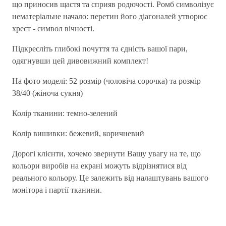
що приносив щастя та сприяв родючості. Ромб символізує
нематеріальне начало: перетин його діагоналей утворює
хрест - символ вічності.
Підкресліть глибокі почуття та єдність вашої пари,
одягнувши цей дивовижний комплект!
На фото моделі: 52 розмір (чоловіча сорочка) та розмір
38/40 (жіноча сукня)
Колір тканини: темно-зелений
Колір вишивки: бежевий, коричневий
Дорогі клієнти, хочемо звернути Вашу увагу на те, що
кольори виробів на екрані можуть відрізнятися від
реального кольору. Це залежить від налаштувань вашого
монітора і партії тканини.