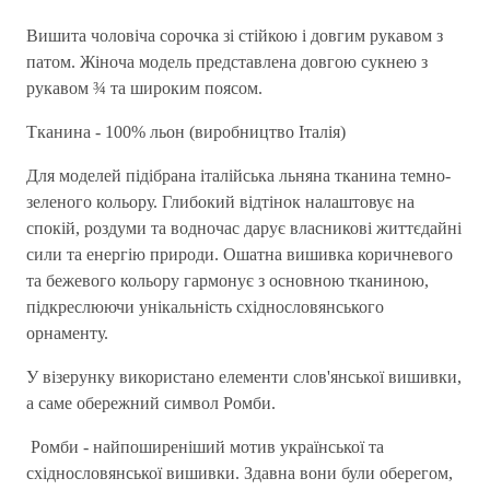
Вишита чоловіча сорочка зі стійкою і довгим рукавом з
патом. Жіноча модель представлена довгою сукнею з
рукавом ¾ та широким поясом.
Тканина - 100% льон (виробництво Італія)
Для моделей підібрана італійська льняна тканина темно-
зеленого кольору. Глибокий відтінок налаштовує на
спокій, роздуми та водночас дарує власникові життєдайні
сили та енергію природи. Ошатна вишивка коричневого
та бежевого кольору гармонує з основною тканиною,
підкреслюючи унікальність східнословянського
орнаменту.
У візерунку використано елементи слов'янської вишивки,
а саме обережний символ Ромби.
Ромби - найпоширеніший мотив української та
східнословянської вишивки. Здавна вони були оберегом,