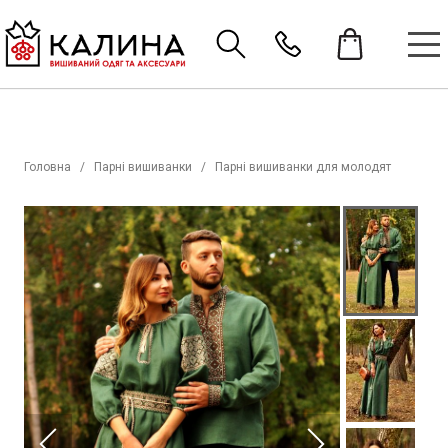
Головна
Парні вишиванки
Парні вишиванки для молодят