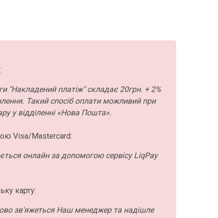
:
ги "Накладений платіж" складає 20грн. + 2%
влення. Такий спосіб оплати можливий при
ру у відділенні «Нова Пошта».
ою Visa/Mastercard:
ється онлайн за допомогою сервісу LiqPay
ьку карту:
ово зв'яжеться Наш менеджер та надішле