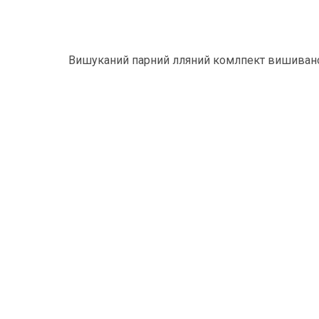
Вишуканий парний лляний комлпект вишивано