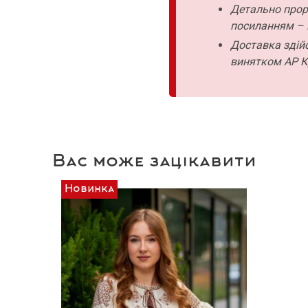
Детально прор
посиланням – 
Доставка здійс
винятком АР К
Вас може зацікавити
Новинка