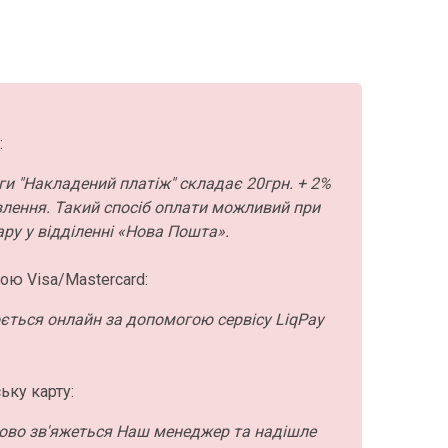
:
ги "Накладений платіж" складає 20грн. + 2%
влення. Такий спосіб оплати можливий при
ру у відділенні «Нова Пошта».
ою Visa/Mastercard:
ється онлайн за допомогою сервісу LiqPay
ьку карту:
ово зв'яжеться Наш менеджер та надішле