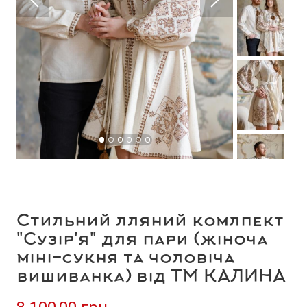
Стильний лляний комлпект
"Сузір'я" для пари (жіноча
міні-сукня та чоловіча
вишиванка) від ТМ КАЛИНА