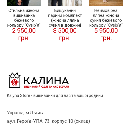
Вишуканий
Стильна жіноча
Неймовірна
парний комлпект
вишиванка
лляна жіноча
(жіноча лляна
бежевого
сукня бежевого
сукня в довжині
кольору "Сузір'я"
кольору "Сузір'я"
8 500,00
2 950,00
5 950,00
міді та чоловіча
від ТМ КАЛИНА
вишиванка)
грн.
грн.
грн.
"Сузір'я" від ТМ
КАЛИНА
Kalyna Store - вишиванки для вас та вашої родини
Україна, м.Львів
вул. Героїв-УПА, 73, корпус 10 (склад)