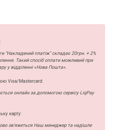
:
ги "Накладений платіж" складає 20грн. + 2%
влення. Такий спосіб оплати можливий при
ру у відділенні «Нова Пошта».
ою Visa/Mastercard:
ється онлайн за допомогою сервісу LiqPay
ьку карту:
ово зв'яжеться Наш менеджер та надішле