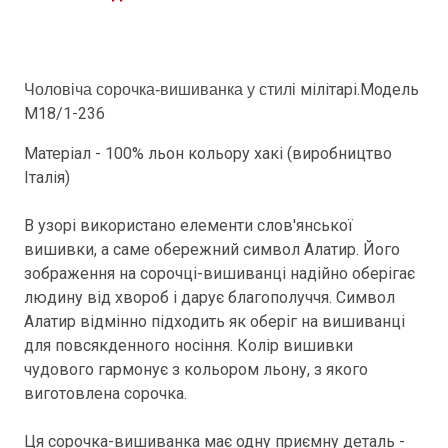
мілітарі.Модель
Чоловіча сорочка-вишиванка у стилі
М18/1-236
Матеріал - 100% льон кольору хакі (виробництво
Італія)
В узорі використано елементи слов'янської
вишивки, а саме обережний символ Алатир. Його
зображення на сорочці-вишиванці надійно оберігає
людину від хвороб і дарує благополуччя. Символ
Алатир відмінно підходить як оберіг на вишиванці
для повсякденного носіння. Колір вишивки
чудового гармонує з кольором льону, з якого
виготовлена сорочка.
Ця сорочка-вишиванка має одну приємну деталь -