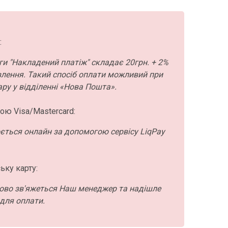
:
ги "Накладений платіж" складає 20грн. + 2%
влення. Такий спосіб оплати можливий при
ру у відділенні «Нова Пошта».
ою Visa/Mastercard:
ється онлайн за допомогою сервісу LiqPay
ьку карту:
ово зв'яжеться Наш менеджер та надішле
для оплати.