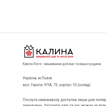
Kalyna Store - вишиванки для вас та вашої родини
Україна, м.Львів
вул. Героїв-УПА, 73, корпус 10 (склад)
Послуга самовивозу доступна лише для попер
замовлень. Узгодити дату та час можна за тел