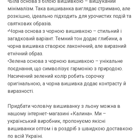
•Біла основа з білою вишивкою – вишуканий
мінімалізм. Така вишиванка виглядає стримано, але
розкішно, ідеально підходить для урочистих подій та
святкових образів.
•Чорна основа з чорною вишивкою – стильний і
загадковий варіант. Темний тон додає глибини, а
чорна вишивка створює лаконічний, але виразний
етнічний образ.
•Зелена основа з чорною вишивкою – унікальне
поєднання, що символізує гармонію з природою.
Насичений зелений колір робить сорочку
оригінальною, а чорна вишивка додає контрасту й
виразності.
Придбати чоловічу вишиванку з льону можна в
нашому інтернет-магазині «Калина». Ми –
український виробник, пропонуємо якісні
вишиванки оптом і в роздріб з швидкою доставкою
по всій Україні.