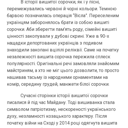
В історії вишитої сорочки, як і у пісні,
перемежувались червоні й чорні кольори. Темною
барвою позначилась операція “Вісла”. Переселеним
українцям заборонялось брати із собою вишиті
сорочки. Аби зберегти пам’ять роду, сімейні вишиті
цінності закопували у дубові скрині. Уже в 90-х
нащадки депортованих українців з подивом
знаходили закопані вцілілі реліквії. Саме на початку
незалежності вишита сорочка пережила сплеск
популярності. Оригінальні речі замовляли знайомим
майстриням, а хто не міг цього дозволити, то просто
нашивав тасьму із народними орнаментами на
комір, середину грудей, манжети білої сорочки.
Сучасні сторінки історії вишитої сорочки
писалися й під час Майдану. Тоді вишиванка стала
символом патріотизму, нескореності українського
духу, незламності козацького характеру. Після
початку війни на Сході у 2014 році одягнута вишита