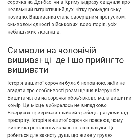
сорочка на Донбасі чи в Криму відразу свідчила про
незламний патріотичний дух, чітку громадянську
позицію. Вишиванка стала своєрідним пропуском,
символом єдності військових, волонтерів, усіх
небайдужих українців.
Символи на чоловічій
вишиванці: де і що прийнято
вишивати
Історія вишитої сорочки була б неповною, якби не
згадати про особливості розміщення візерунків.
Вишита чоловіча сорочка обов’язково мала вишитий
комір. Це місце вибиралось не випадково.
Візерунок прикривав шийний хребець, рятуючи від
пристріту. Історія вишитої сорочки пояснює, чому
вишивка розташовувалась по лінії пазухи. Це
робиться для захисту душі, що живе у грудях.