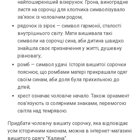
найпоширеніший візерунок. Грона, виноградне
листя на сорочці для хлопчика символізувало
зв’язок із чоловічим родом;
рядочок із зірок — символ гармонії, сталості
внутрішнього світу. Мати вишивала такі
символи на сорочці сина, аби дитина швидко
знайшла своє призначення у житті, душевну
рівновагу;
ромб — символ удачі. Історія вишитої сорочки
пояснює, що ромбами матері прикрашали одяг
своїм синам, аби доля була прихильною до
дітей;
хрест означає чоловіче начало. Також орнамент
пов’язують із солярними знаками, перемогою
світла над темрявою.
Придбати чоловічу вишиту сорочку, яка відповідає
усім історичним канонам, можна в інтернет-магазині
вишитого одягу “Калина”.