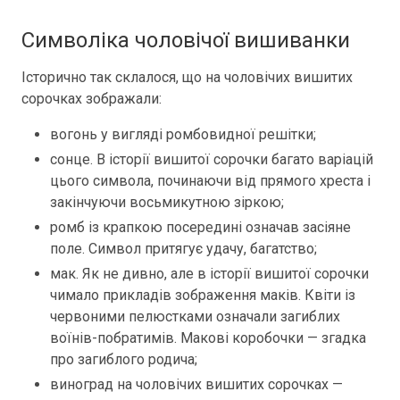
Символіка чоловічої вишиванки
Історично так склалося, що на чоловічих вишитих
сорочках зображали:
вогонь у вигляді ромбовидної решітки;
сонце. В історії вишитої сорочки багато варіацій
цього символа, починаючи від прямого хреста і
закінчуючи восьмикутною зіркою;
ромб із крапкою посередині означав засіяне
поле. Символ притягує удачу, багатство;
мак. Як не дивно, але в історії вишитої сорочки
чимало прикладів зображення маків. Квіти із
червоними пелюстками означали загиблих
воїнів-побратимів. Макові коробочки — згадка
про загиблого родича;
виноград на чоловічих вишитих сорочках —