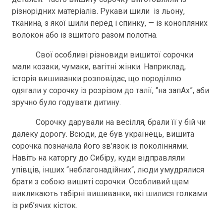
різнорідних матеріалів. Рукави шили із льону,
тканина, з якої шили перед і спинку, — із конопляних
волокон або із зшитого разом полотна.
Свої особливі різновиди вишитої сорочки
мали козаки, чумаки, вагітні жінки. Наприклад,
історія вишиванки розповідає, що породіллю
одягали у сорочку із розрізом до талії, “на запАх”, аби
зручно було годувати дитину.
Сорочку дарували на весілля, брали її у бій чи
далеку дорогу. Всюди, де був українець, вишита
сорочка позначала його зв’язок із поколіннями.
Навіть на каторгу до Сибіру, куди відправляли
упівців, інших “неблагонадійних“, люди умудрялися
брати з собою вишиті сорочки. Особливий щем
викликають табірні вишиванки, які шилися голками
із риб’ячих кісток.