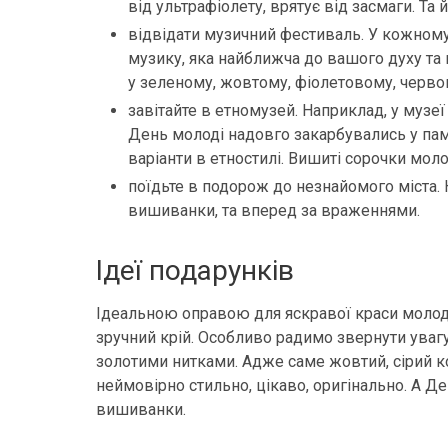
від ультрафіолету, врятує від засмаги. Та
відвідати музичний фестиваль. У кожному м
музику, яка найближча до вашого духу та
у зеленому, жовтому, фіолетовому, червон
завітайте в етномузей. Наприклад, у музе
День молоді надовго закарбувались у пам’
варіанти в етностилі. Вишиті сорочки мо
поїдьте в подорож до незнайомого міста. Н
вишиванки, та вперед за враженнями.
Ідеї подарунків
Ідеальною оправою для яскравої краси молод
зручний крій. Особливо радимо звернути увагу 
золотими нитками. Адже саме жовтий, сірий к
неймовірно стильно, цікаво, оригінально. А Д
вишиванки.