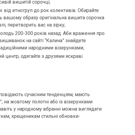
сивій вишитій сорочці;
и: від етногруп до рок колективів. Обирайте
ть вашому образу оригінальна вишита сорочка
і, перетворить вас на зірку;
молодь 200-300 років назад. Аби враження про
вишиванок на сайті “Калина” знайдете
традиційними народними візерунками;
ий центр, одягайте з друзями яскраві
дповідають сучасним тенденціям, мають
”, на жовтому полотні або із візерунками
навіть у народному вбранні можна виглядати
нукам, хрещеникам стильні обновки-