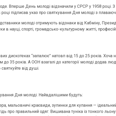
оде. Вперше День молоді відзначили у СРСР у 1958 році. З
4 році підписав указ про святкування Дня молоді з плаваю
едставники молоді отримують відзнаки від Кабміну, Презид
и в науці, спорті, громадсько-культурному житті, професійн
вих дискотеках “запалює” натовп від 15 до 25 років. Хоча 
о 35 років. А ООН взагалі до категорії молоді додав люде
 святкуйте від душі.
кування Дня молоді. Найвдалішими будуть:
зера, мальовничі краєвиди, зупинки для купання — ідеальни
егідь про правильний одяг. Вишивана туніка із тонкого льон