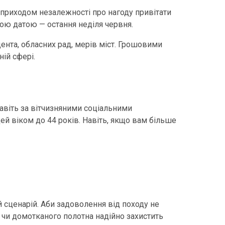
 приходом незалежності про нагоду привітати
чою датою — остання неділя червня.
ента, обласних рад, мерів міст. Грошовими
ій сфері.
навіть за вітчизняними соціальними
й віком до 44 років. Навіть, якщо вам більше
й сценарій. Аби задоволення від походу не
у чи домотканого полотна надійно захистить