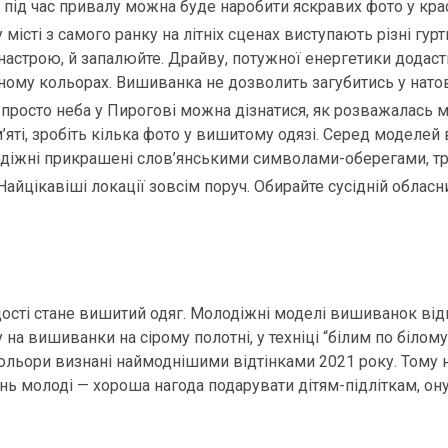
 й під час привалу можна буде наробити яскравих фото у кра
істі з самого ранку на літніх сценах виступають різні гурт
 настрою, й запалюйте. Драйву, потужної енергетики додас
ому кольорах. Вишиванка не дозволить загубитись у натовп
ї просто неба у Пирогові можна дізнатися, як розважалась 
яті, зробіть кілька фото у вишитому одязі. Серед моделей 
лодіжні прикрашені слов’янськими символами-оберегами, 
айцікавіші локації зовсім поруч. Обирайте сусідній обласн
ості стане вишитий одяг. Молодіжні моделі вишиванок ві
на вишиванки на сірому полотні, у техніці “білим по білому
ольори визнані наймоднішими відтінками 2021 року. Тому 
ень молоді — хороша нагода подарувати дітям-підліткам, о