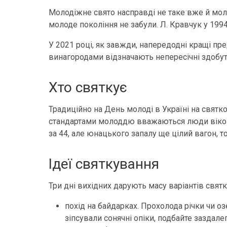
Молодіжне свято насправді не таке вже й мол
молоде покоління не забули. Л. Кравчук у 199
У 2021 році, як завжди, напередодні кращі пр
винагородами відзначають непересічні здобутк
Хто святкує
Традиційно на День молоді в Україні на святко
стандартами молоддю вважаються люди віком д
за 44, але юнацького запалу ще цілий вагон, то
Ідеї святкування
Три дні вихідних дарують масу варіантів свят
похід на байдарках. Прохолода річки чи о
зіпсували сонячні опіки, подбайте заздал