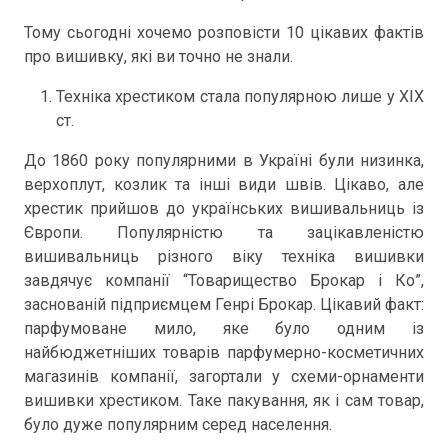
Тому сьогодні хочемо розповісти 10 цікавих фактів
про вишивку, які ви точно не знали.
Техніка хрестиком стала популярною лише у XIX
ст.
До 1860 року популярними в Україні були низинка,
верхоплут, козлик та інші види швів. Цікаво, але
хрестик прийшов до українських вишивальниць із
Європи. Популярністю та зацікавленістю
вишивальниць різного віку техніка вишивки
завдячує компанії “Товарищество Брокар і Ко”,
заснованій підприємцем Генрі Брокар. Цікавий факт:
парфумоване мило, яке було одним із
найбюджетніших товарів парфумерно-косметичних
магазинів компанії, загортали у схеми-орнаменти
вишивки хрестиком. Таке пакування, як і сам товар,
було дуже популярним серед населення.