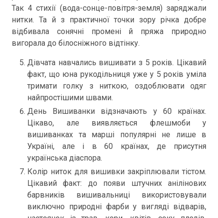
Так 4 стихії (вода-сонце-повітря-земля) заряджали
нитки. Та й з практичної точки зору річка добре
відбивала сонячні промені й пряжа природно
вигорала до білосніжного відтінку.
Дівчата навчались вишивати з 5 років. Цікавий
факт, що юна рукодільниця уже у 5 років уміла
тримати голку з ниткою, оздоблювати одяг
найпростішими швами.
День Вишиванки відзначають у 60 країнах.
Цікаво, але виявляється флешмоби у
вишиванках та марші популярні не лише в
Україні, але і в 60 країнах, де присутня
українська діаспора.
Колір ниток для вишивки закріплювали тістом.
Цікавий факт: до появи штучних анілінових
барвників вишивальниці використовували
виключно природні фарби у вигляді відварів,