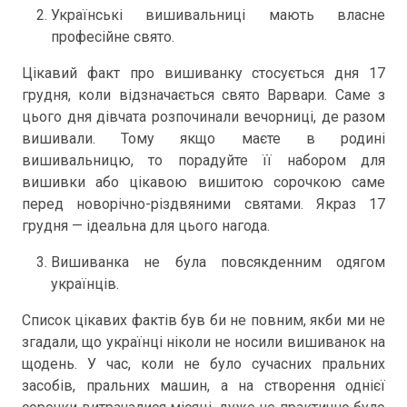
Українські вишивальниці мають власне
професійне свято.
Цікавий факт про вишиванку стосується дня 17
грудня, коли відзначається свято Варвари. Саме з
цього дня дівчата розпочинали вечорниці, де разом
вишивали. Тому якщо маєте в родині
вишивальницю, то порадуйте її набором для
вишивки або цікавою вишитою сорочкою саме
перед новорічно-різдвяними святами. Якраз 17
грудня — ідеальна для цього нагода.
Вишиванка не була повсякденним одягом
українців.
Список цікавих фактів був би не повним, якби ми не
згадали, що українці ніколи не носили вишиванок на
щодень. У час, коли не було сучасних пральних
засобів, пральних машин, а на створення однієї