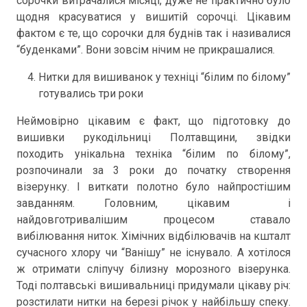
сорочки витрачалися місяці, дуже не практично було
щодня красуватися у вишитій сорочці. Цікавим
фактом є те, що сорочки для буднів так і називалися
“буденками”. Вони зовсім нічим не прикрашалися.
Нитки для вишиванок у техніці “білим по білому”
готувались три роки
Неймовірно цікавим є факт, що підготовку до
вишивки рукодільниці Полтавщини, звідки
походить унікальна техніка “білим по білому”,
розпочинали за 3 роки до початку створення
візерунку. І виткати полотно було найпростішим
завданням. Головним, цікавим і
найдовготривалішим процесом ставало
вибілювання ниток. Хімічних відбілювачів на кшталт
сучасного хлору чи “Ванішу” не існувало. А хотілося
ж отримати сліпучу білизну морозного візерунка.
Тоді полтавські вишивальниці придумали цікаву річ:
розстилати нитки на березі річок у найбільшу спеку.