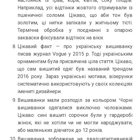
настоянок із трав, кори, квітів, соку плодів.
Наприклад, усі відтінки жовтого отримували із
пшеничної соломи. Цікаво, що аби тон був
золотим, ці нитки запікали у житньому тісті.
Термічна обробка у поєднанні з опарою
закваски фіксували відтінок на віки.
Цікавий факт — про українську вишиванку
писав журнал Vogue у 2015 р. Тоді українським
орнаментам була присвячена ціла стаття. Цікаво,
що сам вишитий одяг був названий трендом
2016 року. Зараз українські мотиви, візерунки
систематично використовують у своїх колекціях
імениті дизайнери.
Вишиванки мали розподіл за кольором. Чорні
вишиванки одягалися виключно чоловіками.
Цікаво: сині вишиті сорочки були у гардеробі
жінок, які не хотіли чи не могли народжувати,
або маленьких дівчаток до 12 років.
Вишиванка зображена на двадцятигривневій