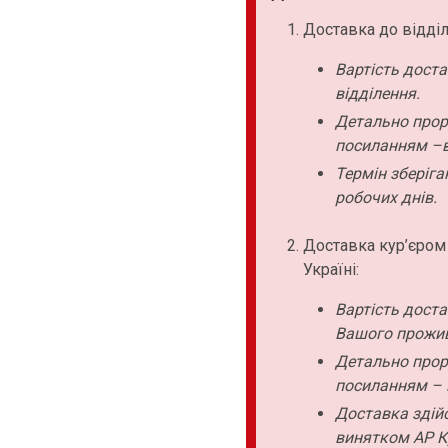
Доставка до відділ
Вартість дост
відділення.
Детально прор
посиланням –в
Термін зберіга
робочих днів.
Доставка кур’єром
Україні:
Вартість дост
Вашого прожи
Детально прор
посиланням – 
Доставка здійс
винятком АР К