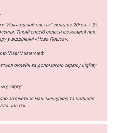
:
ги "Накладений платіж" складає 20грн. + 2%
влення. Такий спосіб оплати можливий при
ру у відділенні «Нова Пошта».
ою Visa/Mastercard:
ється онлайн за допомогою сервісу LiqPay
ьку карту:
ово зв'яжеться Наш менеджер та надішле
для оплати.