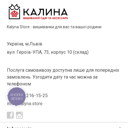
Kalyna Store - вишиванки для вас та вашої родини
Україна, м.Львів
вул. Героїв-УПА, 73, корпус 10 (склад)
Послуга самовивозу доступна лише для попередніх
замовлень. Узгодити дату та час можна за
телефоном:
КНОПКА
+38(098) 216-15-25
ЗВ'ЯЗКУ
info@kalyna.store