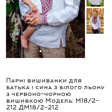
Парні вишиванки для
батька і сина з білого льону
з червоно-чорною
вишивкою Модель: М18/2-
212 ДМ18/2-212