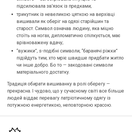
підсилювала зв’язок із предками;
трикутник із невеликою цяткою на верхівці
вишивали як оберіг на одязі старійшин та
старост. Символ означав людину, яка міцно
стоїть на ногах, дипломатично спілкується, має
врівноважену вдачу;
“вужики”, s-подібні символи, “баранячі ріжки”
підійдуть тим, хто мріє швидше придбати житло
чи інше добро. Бо то — закодовані символи
матеріального достатку.
Традиція обирати вишиванку в ролі оберегу —
прекрасна. І чудово, що у сучасному світі все більше
людей віддає перевагу патріотичному одягу із
потужною енергетикою, неповторною красою.