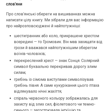
слов’яни
Про слов’янські обереги на вишиванках можна
написати цілу книгу. Ми зібрали для вас інформацію
про найрозповсюджені й найпотужніші:
шестигранник або коло, прикрашене хрестом
всередині — то Громовик. Він мав захищати від
грози й вважався найпотужнішим оберегом
воїнів-чоловіків;
перекреслений хрест — знак Сонця. Солярний
символ буквально перекривав дорогу злим
силам;
гребінь із сімома виступами символізував
гребінь півня. А саме кукурікання цього птаха
відлякувало нічні жахіття;
спіраль червоного кольору зображалась для
захисту від злих сил, фіолетового чи темно-
синього — загострювала інтуїцію та