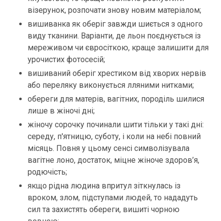
візерунок, розпочати знову новим матеріалом;
вишиванка як оберіг завжди шиється з одного
виду тканини. Варіанти, де льон поєднується із
мереживом чи євросіткою, краще залишити для
урочистих фотосесій;
вишиваний оберіг хрестиком від хворих нервів
або переляку виконується лляними нитками;
обереги для матерів, вагітних, породіль шилися
лише в жіночі дні;
жіночу сорочку починали шити тільки у такі дні:
середу, п'ятницю, суботу, і коли на небі повний
місяць. Повня у цьому сенсі символізувала
вагітне лоно, достаток, міцне жіноче здоров’я,
родючість;
якщо рідна людина впритул зіткнулась із
вроком, злом, підступами людей, то нададуть
сил та захистять обереги, вишиті чорною