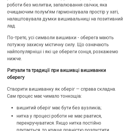
роботи без молитви, запалювання свічки, яка
очищаючим полум’ям гармонізувала простір у хаті,
налаштовувала думки вишивальниці на позитивний
лад.
По-третє, усі символи вишивки - оберега мають
потужну захисну містичну силу. Що означають
найпопулярніші і які це обереги сонця, розкажемо
нижче.
Ритуали та традиції при вишивці вишиванки
оберегу
Створити вишиванку як оберіг — справа складна.
Сам процес має чимало тонкощів:
вишитий оберіг має бути без вузликів;
нитка у процесі роботи не має рватися,
перекручуватися. Якщо нитка постійно
плутається, то краще повністю розпустити