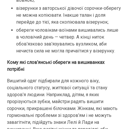
вовною;
візерунки з авторської дівочої сорочки-оберегу
не можна копіювати. Інакше талан і доля
перейде до тієї, яка скопіювала візерунок;
обереги чоловікам-воїнами вишивались лише
в чоловічий день — четвер. А кінці ниток
обов’язково зав’язувались вузликом, аби
нечиста сила не могла причаїтися у візерунку.
Кому які слов’янські обереги на вишиванках
потрібні
Вишитий одяг підбирали для кожного віку,
соціального статусу, життєвої ситуації та стану
здоров’я людини. Наприклад, дітям, я яких
прорізуються зубки, майстри радять вишити
сорочки, прикрашені білочками. Жінкам, які мають
гормональні проблеми зі здоров’ям і не можуть
завагітніти, підійдуть знаки Лелі й Лади на