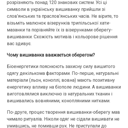
розрізняють понад 120 знакових систем. Усі ці
символи в українську вишиванку прийшли зі
слов’янських та праслов’янських часів. Не вірите, то
візьміть малюнок візерунків трипільської хати-
мазанки та порівняйте їх із візерунками оберегу-
вишиванки. Схожість мотивів і кольорове рішення
вас здивує.
Чому вишиванка вважається оберегом?
Біоенергетики пояснюють захисну силу вишитого
одягу декількома факторами. По-перше, натуральні
матеріали (льон, коноплі, вовна) мають позитивну
енергетику впливу на біополе людини. А вишиванки
виготовлялися виключно із натуральних тканин і
вишивались вовняними, конопляними нитками.
По-друге, процес творення вишиванки-оберегу мав
чимало ритуалів. Ніколи одяг не сідали вишивати не
умившись, не помивши рук. Не приступали до