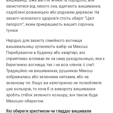
вишиванці. Вже вагітні жінки та породіллі, аби
захиститися від лихого ока, вдягають вишиванки,
оздоблені рожаницею або родовим деревом. На
захисті чоловічого здоров’я стоїть оберіг “Цвіт
папороті”, яким прикрашають вишиті сорочки,
туніки.
Нерідко для захисту сімейного вогнища
вишивальниці зупиняють вибір на Макоші.
Перебуваючи в будинку або квартирі, він
сприятливо впливає як на саму рукодільницю, яка є
берегинею вогнища, так і на всіх членів її сім'ї.
Традиційно на вишиванках, рушниках Макош
зображалась або зеленими нитками, або на
зеленому тлі. Якщо ви категорично не полюбляєте
цих кольорів, то хоча б із вивороту вишиванки
зробіть стібок зеленого кольору, він також буде
Макошю-оберегом.
Які обереги хрестиком чи гладдю вишивали