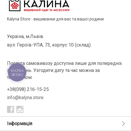
Kalyna Store - вишиванки для вас та вашої родини
Україна, м.Львів
вул. Героїв-УПА, 73, корпус 10 (склад)
Послуга самовивозу доступна лише для попередніх
замовлень. Узгодити дату та час можна за
КНОПКА
ЗВ'ЯЗКУ
телефоном:
+38(098) 216-15-25
info@kalyna.store
Інформація