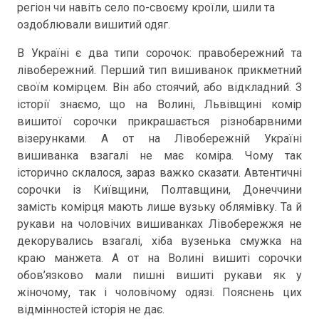
регіон чи навіть село по-своєму кроїли, шили та
оздоблювали вишитий одяг.
В Україні є два типи сорочок: правобережний та
лівобережний. Перший тип вишиванок прикметний
своїм комірцем. Він або стоячий, або відкладний. З
історії знаємо, що на Волині, Львівщині комір
вишитої сорочки прикрашається різнобарвними
візерунками. А от на Лівобережній Україні
вишиванка взагалі не має коміра. Чому так
історично склалося, зараз важко сказати. Автентичні
сорочки із Київщини, Полтавщини, Донеччини
замість комірця мають лише вузьку облямівку. Та й
рукави на чоловічих вишиванках Лівобережжя не
декорувались взагалі, хіба вузенька смужка на
краю манжета. А от на Волині вишиті сорочки
обов’язково мали пишні вишиті рукави як у
жіночому, так і чоловічому одязі. Пояснень цих
відмінностей історія не дає.