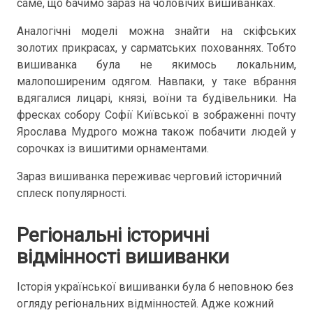
саме, що бачимо зараз на чоловічих вишиванках.
Аналогічні моделі можна знайти на скіфських
золотих прикрасах, у сарматських похованнях. Тобто
вишиванка була не якимось локальним,
малопоширеним одягом. Навпаки, у таке вбрання
вдягалися лицарі, князі, воїни та будівельники. На
фресках собору Софії Київської в зображенні почту
Ярослава Мудрого можна також побачити людей у
сорочках із вишитими орнаментами.
Зараз вишиванка переживає черговий історичний
сплеск популярності.
Регіональні історичні
відмінності вишиванки
Історія української вишиванки була б неповною без
огляду регіональних відмінностей. Адже кожний