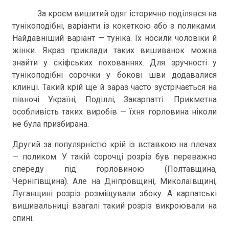
За кроєм вишитий одяг історично поділявся на
тунікоподібні, варіанти із кокеткою або з поликами.
Найдавніший варіант — туніка. Їх носили чоловіки й
жінки. Якраз приклади таких вишиванок можна
знайти у скіфських похованнях. Для зручності у
тунікоподібні сорочки у бокові шви додавалися
клинці. Такий крій ще й зараз часто зустрічається на
півночі Україні, Поділлі, Закарпатті. Прикметна
особливість таких виробів — їхня горловина ніколи
не була призбирана.
Другий за популярністю крій із вставкою на плечах
— поликом. У такій сорочці розріз був переважно
спереду під горловиною (Полтавщина,
Чернігівщина). Але на Дніпровщині, Миколаївщині,
Луганщині розріз розміщували збоку. А карпатські
вишивальниці взагалі такий розріз викроювали на
спині.