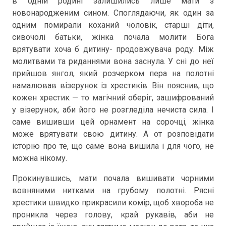
в одній родині залишились лише мати з
новонародженим сином. Споглядаючи, як один за
одним помирали коханий чоловік, старші діти,
сивочолі батьки, жінка почала молити Бога
врятувати хоча б дитину- продовжувача роду. Між
молитвами та риданнями вона заснула. У сні до неї
прийшов янгол, який розчерком пера на полотні
намалював візерунок із хрестиків. Він пояснив, що
кожен хрестик — то магічний оберіг, зашифрований
у візерунок, аби його не розгледіла нечиста сила. І
саме вишивши цей орнамент на сорочці, жінка
може врятувати свою дитину. А от розповідати
історію про те, що саме вона вишила і для чого, не
можна нікому.
Прокинувшись, мати почала вишивати чорними
вовняними нитками на грубому полотні. Рясні
хрестики швидко прикрасили комір, щоб хвороба не
проникла через голову, край рукавів, аби не