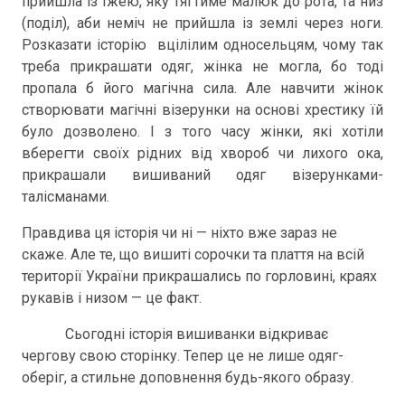
прийшла із їжею, яку тягтиме малюк до рота, та низ
(поділ), аби неміч не прийшла із землі через ноги.
Розказати історію вцілілим односельцям, чому так
треба прикрашати одяг, жінка не могла, бо тоді
пропала б його магічна сила. Але навчити жінок
створювати магічні візерунки на основі хрестику їй
було дозволено. І з того часу жінки, які хотіли
вберегти своїх рідних від хвороб чи лихого ока,
прикрашали вишиваний одяг візерунками-
талісманами.
Правдива ця історія чи ні — ніхто вже зараз не
скаже. Але те, що вишиті сорочки та плаття на всій
території України прикрашались по горловині, краях
рукавів і низом — це факт.
Сьогодні історія вишиванки відкриває
чергову свою сторінку. Тепер це не лише одяг-
оберіг, а стильне доповнення будь-якого образу.